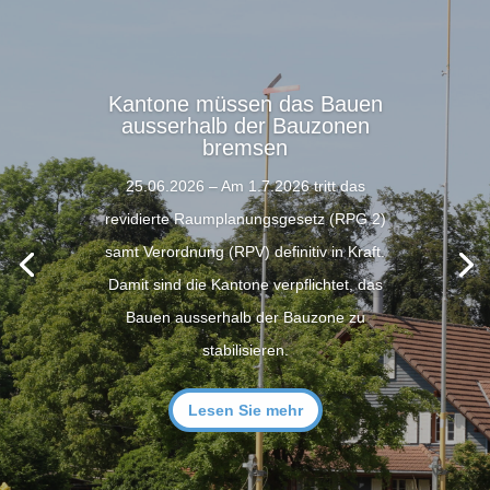
Kantone müssen das Bauen
ausserhalb der Bauzonen
bremsen
25.06.2026 – Am 1.7.2026 tritt das
revidierte Raumplanungsgesetz (RPG 2)
samt Verordnung (RPV) definitiv in Kraft.
Damit sind die Kantone verpflichtet, das
Bauen ausserhalb der Bauzone zu
stabilisieren.
Lesen Sie mehr