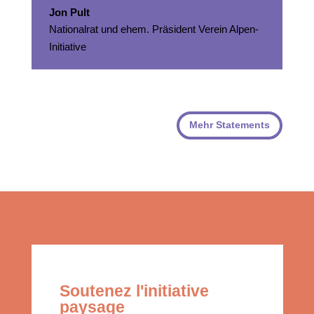
Jon Pult
Nationalrat und ehem. Präsident Verein Alpen-
Initiative
Mehr Statements
Soutenez l'initiative
paysage