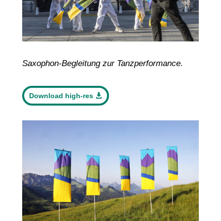
Saxophon-Begleitung
zur
Tanzperformance
.
Download high-res