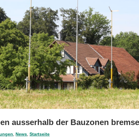
en ausserhalb der Bauzonen brems
lungen
,
News
,
Startseite