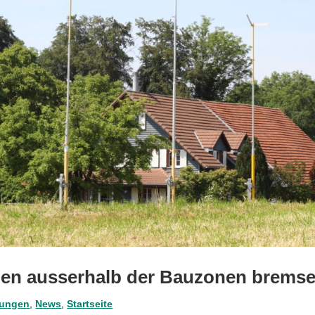
en ausserhalb der Bauzonen brems
lungen
,
News
,
Startseite