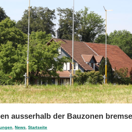
en ausserhalb der Bauzonen brems
lungen
,
News
,
Startseite