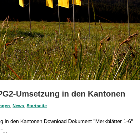
RPG2-Umsetzung in den Kantonen
ungen
,
News
,
Startseite
g in den Kantonen Download Dokument "Merkblätter 1-6"
"...