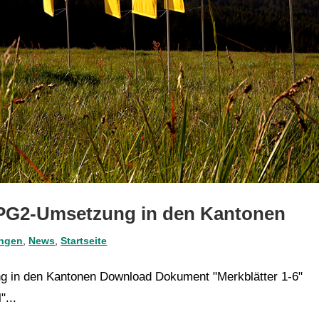
RPG2-Umsetzung in den Kantonen
ungen
,
News
,
Startseite
g in den Kantonen Download Dokument "Merkblätter 1-6"
"...