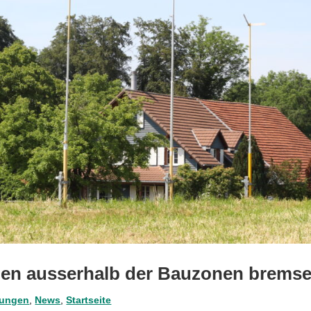
en ausserhalb der Bauzonen brems
lungen
,
News
,
Startseite